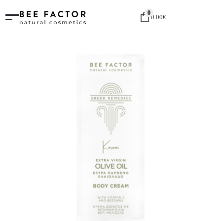
0
0.00
€