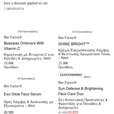
have a discount applied in cart.
7
ΠΡΟΪΌΝΤΑ
324 Αξιολογήσεις
113 Αξιολογήσεις
Βαθμολογήθηκε με
4.56
από 5
Βαθμολογήθηκε με
4.76
από 5
Bee Factor®
Bee Factor®
Beeswax Ointment With
SHINE BRIGHT™
Vitamin C
Κρέμα Ενεργοποίησης Λάμψης
& Βελτίωσης Χρωματικού Τόνου
Κηραλοιφή με Βιταμίνη C για
– 50ml
Κηλίδες & Δυσχρωμίες- 30ml
25.00
€
19.80
€
Προσθήκη
Προσθήκη
-35% OFF
ΕΞΑΝΤΛΗΘΗΚΕ
21 Αξιολογήσεις
6 Αξιολογήσεις
Βαθμολογήθηκε με
4.90
από 5
Bee Factor®
Βαθμολογήθηκε με
4.83
από 5
Bee Factor®
Sun Defense & Brightening
Face Care Duo
Exo Glow Face Serum
Σετ Αντηλιακής Προστασίας &
Ορός Λάμψης & Λεύκανσης με
Φροντίδας για Πανάδες &
Εξωσώματα – 30ml
Δυσχρωμίες
49.90
€
47.80
€
31.07
€