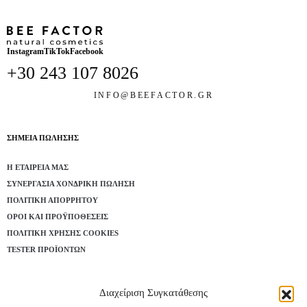
Instagram
TikTok
Facebook
+30 243 107 8026
INFO@BEEFACTOR.GR
ΣΗΜΕΙΑ ΠΩΛΗΣΗΣ
Η ΕΤΑΙΡΕΊΑ ΜΑΣ
ΣΥΝΕΡΓΑΣΊΑ ΧΟΝΔΡΙΚΉ ΠΏΛΗΣΗ
ΠΟΛΙΤΙΚΉ ΑΠΟΡΡΉΤΟΥ
ΌΡΟΙ ΚΑΙ ΠΡΟΫΠΟΘΈΣΕΙΣ
ΠΟΛΙΤΙΚΉ ΧΡΉΣΗΣ COOKIES
TESTER ΠΡΟΪΌΝΤΩΝ
Εγγραφή στο Newsletter
Διαχείριση Συγκατάθεσης