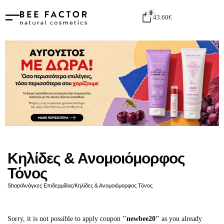
0
43.60
€
Κηλίδες & Ανομοιόμορφος
Τόνος
Shop
/
Ανάγκες Επιδερμίδας
/
Κηλίδες & Ανομοιόμορφος Τόνος
Sorry, it is not possible to apply coupon
"newbee20"
as you already