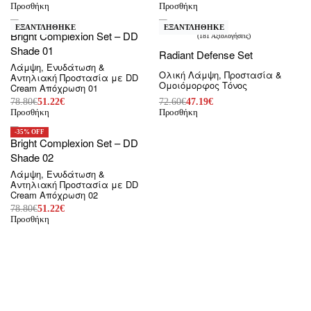
Προσθήκη
Προσθήκη
-35% OFF
-35% OFF
ΕΞΑΝΤΛΗΘΗΚΕ
ΕΞΑΝΤΛΗΘΗΚΕ
Bright Complexion Set – DD
181 Αξιολογήσεις
Βαθμολογήθηκε με
4.77
από 5
Shade 01
Radiant Defense Set
Λάμψη, Ενυδάτωση &
Ολική Λάμψη, Προστασία &
Αντηλιακή Προστασία με DD
Ομοιόμορφος Τόνος
Cream Απόχρωση 01
78.80
€
51.22
€
72.60
€
47.19
€
Προσθήκη
Προσθήκη
-35% OFF
Bright Complexion Set – DD
Shade 02
Λάμψη, Ενυδάτωση &
Αντηλιακή Προστασία με DD
Cream Απόχρωση 02
78.80
€
51.22
€
Προσθήκη