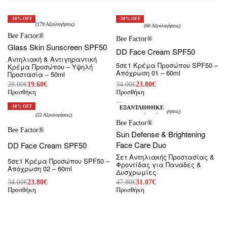
-30% OFF
-30% OFF
179 Αξιολογήσεις
60 Αξιολογήσεις
Βαθμολογήθηκε με
4.91
από 5
Βαθμολογήθηκε με
4.83
από 5
Bee Factor®
Bee Factor®
Glass Skin Sunscreen SPF50
DD Face Cream SPF50
Αντηλιακή & Αντιγηραντική
5σε1 Κρέμα Προσώπου SPF50 –
Κρέμα Προσώπου – Υψηλή
Απόχρωση 01 – 60ml
Προστασία – 50ml
28.00
€
19.60
€
34.00
€
23.80
€
Προσθήκη
Προσθήκη
-30% OFF
-35% OFF
ΕΞΑΝΤΛΗΘΗΚΕ
21 Αξιολογήσεις
22 Αξιολογήσεις
Βαθμολογήθηκε με
4.90
από 5
Bee Factor®
Βαθμολογήθηκε με
4.77
από 5
Bee Factor®
Sun Defense & Brightening
Face Care Duo
DD Face Cream SPF50
Σετ Αντηλιακής Προστασίας &
5σε1 Κρέμα Προσώπου SPF50 –
Φροντίδας για Πανάδες &
Απόχρωση 02 – 60ml
Δυσχρωμίες
34.00
€
23.80
€
47.80
€
31.07
€
Προσθήκη
Προσθήκη