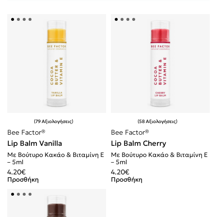
79 Αξιολογήσεις
58 Αξιολογήσεις
Βαθμολογήθηκε με
4.94
από 5
Βαθμολογήθηκε με
4.91
από 5
Bee Factor®
Bee Factor®
Lip Balm Vanilla
Lip Balm Cherry
Με Βούτυρο Κακάο & Βιταμίνη E
Με Βούτυρο Κακάο & Βιταμίνη E
– 5ml
– 5ml
4.20
€
4.20
€
Προσθήκη
Προσθήκη