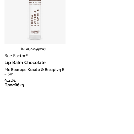
45 Αξιολογήσεις
Βαθμολογήθηκε με
4.91
από 5
Bee Factor®
Lip Balm Chocolate
Με Βούτυρο Κακάο & Βιταμίνη E
– 5ml
4.20
€
Προσθήκη