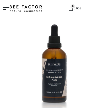
0
0.00
€