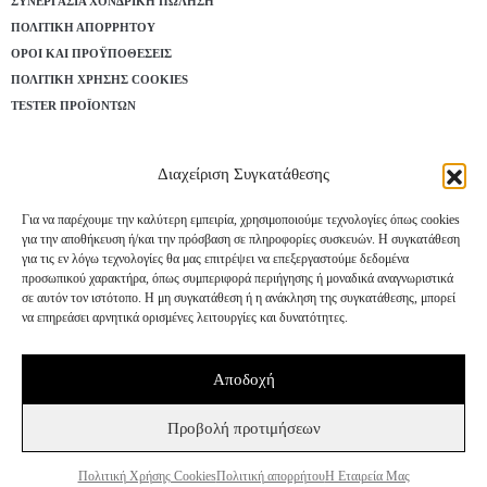
ΣΥΝΕΡΓΑΣΊΑ ΧΟΝΔΡΙΚΉ ΠΏΛΗΣΗ
ΠΟΛΙΤΙΚΉ ΑΠΟΡΡΉΤΟΥ
ΌΡΟΙ ΚΑΙ ΠΡΟΫΠΟΘΈΣΕΙΣ
ΠΟΛΙΤΙΚΉ ΧΡΉΣΗΣ COOKIES
TESTER ΠΡΟΪΌΝΤΩΝ
Εγγραφή στο Newsletter
Διαχείριση Συγκατάθεσης
Για να παρέχουμε την καλύτερη εμπειρία, χρησιμοποιούμε τεχνολογίες όπως cookies
για την αποθήκευση ή/και την πρόσβαση σε πληροφορίες συσκευών. Η συγκατάθεση
Συμφωνώ να λαμβάνω ενημερώσεις και προσφορές
για τις εν λόγω τεχνολογίες θα μας επιτρέψει να επεξεργαστούμε δεδομένα
προσωπικού χαρακτήρα, όπως συμπεριφορά περιήγησης ή μοναδικά αναγνωριστικά
από τη Bee Factor.
σε αυτόν τον ιστότοπο. Η μη συγκατάθεση ή η ανάκληση της συγκατάθεσης, μπορεί
να επηρεάσει αρνητικά ορισμένες λειτουργίες και δυνατότητες.
ΕΓΓΡΑΦΗ
Αποδοχή
Προβολή προτιμήσεων
Πολιτική Χρήσης Cookies
Πολιτική απορρήτου
Η Εταιρεία Μας
©
2025
-
BEE FACTOR
/ NATURAL COSMETICS