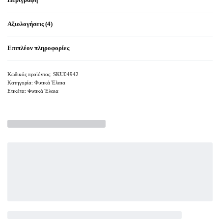
Αξιολογήσεις (4)
Βαθμολογήθηκε μ
4
Επιπλέον πληροφορίες
SKU04942
Κατηγορία:
Φυτικά Έλαια
Ετικέτα:
Φυτικά Έλαια