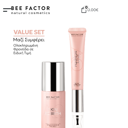
0
0.00
€