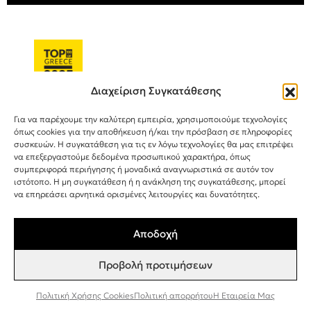
Διαχείριση Συγκατάθεσης
Για να παρέχουμε την καλύτερη εμπειρία, χρησιμοποιούμε τεχνολογίες
©
2025
-
BEE FACTOR
/ NATURAL COSMETICS
όπως cookies για την αποθήκευση ή/και την πρόσβαση σε πληροφορίες
συσκευών. Η συγκατάθεση για τις εν λόγω τεχνολογίες θα μας επιτρέψει
να επεξεργαστούμε δεδομένα προσωπικού χαρακτήρα, όπως
συμπεριφορά περιήγησης ή μοναδικά αναγνωριστικά σε αυτόν τον
ιστότοπο. Η μη συγκατάθεση ή η ανάκληση της συγκατάθεσης, μπορεί
να επηρεάσει αρνητικά ορισμένες λειτουργίες και δυνατότητες.
Αποδοχή
Προβολή προτιμήσεων
Πολιτική Χρήσης Cookies
Πολιτική απορρήτου
Η Εταιρεία Μας