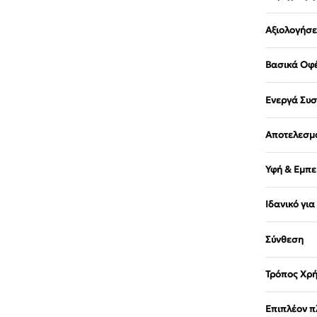
Αξιολογήσε
Βασικά Οφ
Ενεργά Συσ
Αποτελεσμ
Υφή & Εμπε
Ιδανικό για
Σύνθεση
Τρόπος Χρ
Επιπλέον π