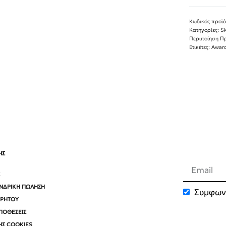
Κατηγορίες:
Sk
Περιποίηση Π
Ετικέτες:
Award
ΗΣ
ΟΝΔΡΙΚΉ ΠΏΛΗΣΗ
Συμφων
ΡΡΉΤΟΥ
Bee Factor
ΠΟΘΈΣΕΙΣ
ΗΣ COOKIES