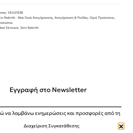
SKU01538
in Rebirth · Νέα Γενιά Αντιγήρανσης
,
Αντιγήρανση & Ρυτίδες
,
Οροί Προσώπου
,
ροσώπου
ed Skincare
,
Skin Rebirth
Εγγραφή στο Newsletter
ώ να λαμβάνω ενημερώσεις και προσφορές από τη
.
Διαχείριση Συγκατάθεσης
ΕΓΓΡΑΦΗ