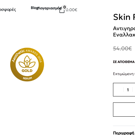
0
Blog
Λογαριασμός
οσφορές
0.00
€
Skin 
Αντιγηρ
Εναλλακ
54.00
€
ΣΕ ΑΠΌΘΕΜΑ
Εκτιμώμενη
Περιγραφή