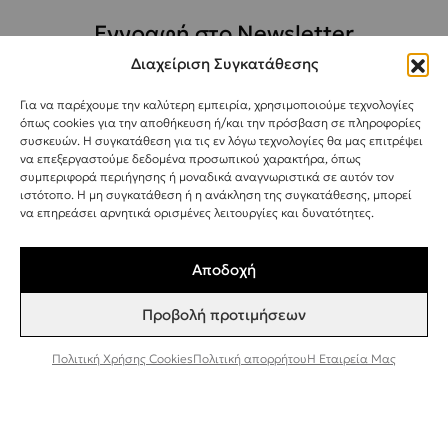
Εγγραφή στο Newsletter
Διαχείριση Συγκατάθεσης
Για να παρέχουμε την καλύτερη εμπειρία, χρησιμοποιούμε τεχνολογίες
Συμφωνώ να λαμβάνω ενημερώσεις και
όπως cookies για την αποθήκευση ή/και την πρόσβαση σε πληροφορίες
προσφορές από τη Bee Factor.
συσκευών. Η συγκατάθεση για τις εν λόγω τεχνολογίες θα μας επιτρέψει
να επεξεργαστούμε δεδομένα προσωπικού χαρακτήρα, όπως
ΕΓΓΡΑΦΗ
συμπεριφορά περιήγησης ή μοναδικά αναγνωριστικά σε αυτόν τον
ιστότοπο. Η μη συγκατάθεση ή η ανάκληση της συγκατάθεσης, μπορεί
να επηρεάσει αρνητικά ορισμένες λειτουργίες και δυνατότητες.
Αποδοχή
Προβολή προτιμήσεων
Πολιτική Χρήσης Cookies
Πολιτική απορρήτου
Η Εταιρεία Μας
©
2025
-
BEE FACTOR
/ NATURAL COSMETICS