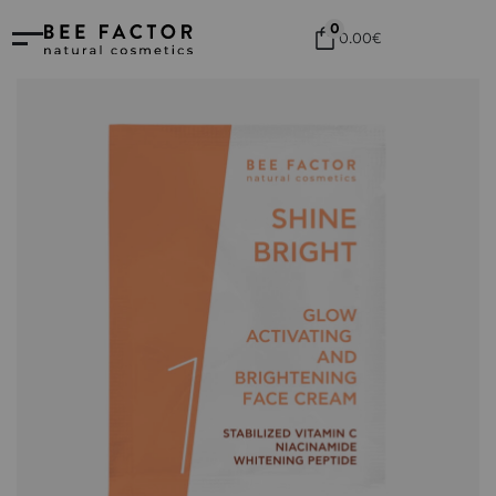
0
0.00
€