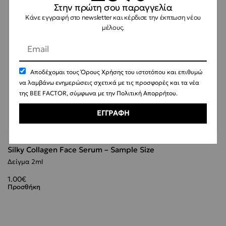
Στην πρώτη σου παραγγελία
Κάνε εγγραφή στο newsletter και κέρδισε την έκπτωση νέου
μέλους.
Αποδέχομαι τους
Όρους Χρήσης
του ιστοτόπου και επιθυμώ
να λαμβάνω ενημερώσεις σχετικά με τις προσφορές και τα νέα
της BEE FACTOR, σύμφωνα με την
Πολιτική Απορρήτου
.
ΕΓΓΡΑΦΗ
ΕΞΑΝΤΛΗΘΗΚΕ
10 Αξιολογήσεις
Βαθμολογήθηκε με
5.00
από 5
Β
Silky Collagen Face Serum – Sample Size
Δείγμα 2ml
1.00
€
Προσθήκη