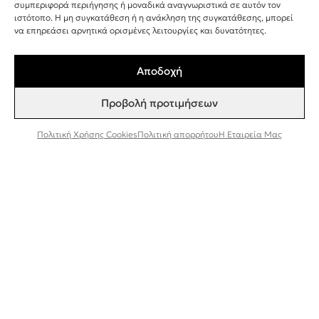
+30 243 107 8026
συμπεριφορά περιήγησης ή μοναδικά αναγνωριστικά σε αυτόν τον
ιστότοπο. Η μη συγκατάθεση ή η ανάκληση της συγκατάθεσης, μπορεί
INFO@BEEFACTOR.GR
να επηρεάσει αρνητικά ορισμένες λειτουργίες και δυνατότητες.
Αποδοχή
ΣΗΜΕΙΑ ΠΩΛΗΣΗΣ
Προβολή προτιμήσεων
Η ΕΤΑΙΡΕΊΑ ΜΑΣ
ΣΥΝΕΡΓΑΣΊΑ ΧΟΝΔΡΙΚΉ ΠΏΛΗΣΗ
Πολιτική Χρήσης Cookies
Πολιτική απορρήτου
Η Εταιρεία Μας
ΠΟΛΙΤΙΚΉ ΑΠΟΡΡΉΤΟΥ
ΌΡΟΙ ΚΑΙ ΠΡΟΫΠΟΘΈΣΕΙΣ
ΠΟΛΙΤΙΚΉ ΧΡΉΣΗΣ COOKIES
TESTER ΠΡΟΪΌΝΤΩΝ
Εγγραφή στο Newsletter
Συμφωνώ να λαμβάνω ενημερώσεις και
προσφορές από τη Bee Factor.