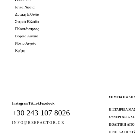
Ιόνια Νησιά
Δυτική Ελλάδα
Στερεά Ελλάδα
Πελοπόννησος
Βόρειο Αιγαίο
Νότιο Αιγαίο
Κρήτη
ΣΗΜΕΙΑ ΠΩΛΗ
Instagram
TikTok
Facebook
Η ΕΤΑΙΡΕΊΑ ΜΑ
+30 243 107 8026
ΣΥΝΕΡΓΑΣΊΑ Χ
INFO@BEEFACTOR.GR
ΠΟΛΙΤΙΚΉ ΑΠ
ΌΡΟΙ ΚΑΙ ΠΡΟ