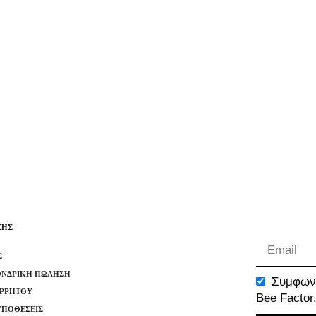
ΣΗΣ
Σ
ΟΝΔΡΙΚΉ ΠΏΛΗΣΗ
Συμφωνώ
ΟΡΡΉΤΟΥ
Bee Factor
ΫΠΟΘΈΣΕΙΣ