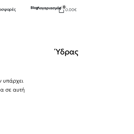
0
Blog
Λογαριασμός
οσφορές
0.00
€
Ύδρας
ν υπάρχει
α σε αυτή