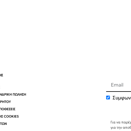
ΗΣ
ΟΝΔΡΙΚΉ ΠΏΛΗΣΗ
Συμφων
ΡΡΉΤΟΥ
Bee Factor
ΠΟΘΈΣΕΙΣ
ΗΣ COOKIES
Για να παρέ
ΝΤΩΝ
για την απο