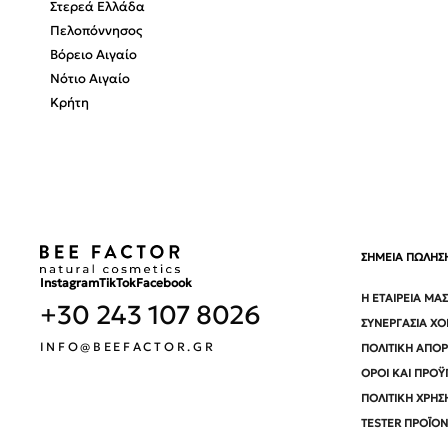
Στερεά Ελλάδα
Πελοπόννησος
Βόρειο Αιγαίο
Νότιο Αιγαίο
Κρήτη
ΣΗΜΕΙΑ ΠΩΛΗΣ
Instagram
TikTok
Facebook
Η ΕΤΑΙΡΕΊΑ ΜΑΣ
+30 243 107 8026
ΣΥΝΕΡΓΑΣΊΑ Χ
INFO@BEEFACTOR.GR
ΠΟΛΙΤΙΚΉ ΑΠΟ
ΌΡΟΙ ΚΑΙ ΠΡΟΫ
ΠΟΛΙΤΙΚΉ ΧΡΉΣ
TESTER ΠΡΟΪΌ