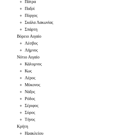
Πάτρα
Παξοί
Πύργος
Σκάλα Λακωνίας
Σπάρτη
Βόρειο Αιγαίο
Λέσβος
Λήμνος
Νότιο Αιγαίο
Κάλυμνος
Κως
Λέρος
Μύκονος
Νάξος
Ρόδος
Σέριφος
Σύρος
Τήνος
Κρήτη
Ηρακλείου