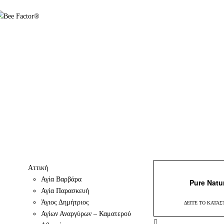
Aττική
Αγία Βαρβάρα
Pure Natu
Αγία Παρασκευή
Άγιος Δημήτριος
ΔΕΊΤΕ ΤΟ ΚΑΤΆ
Αγίων Αναργύρων – Καματερού