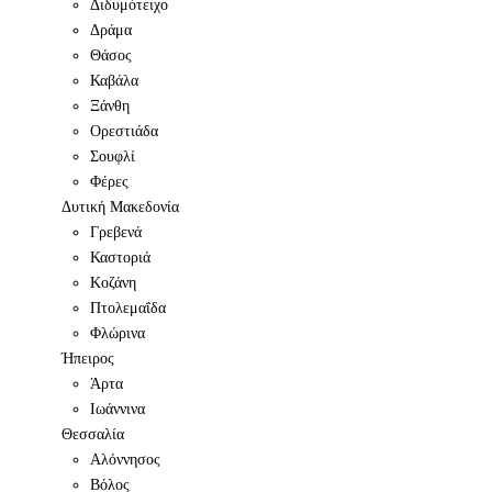
Διδυμότειχο
Δράμα
Θάσος
Καβάλα
Ξάνθη
Ορεστιάδα
Σουφλί
Φέρες
Δυτική Μακεδονία
Γρεβενά
Καστοριά
Κοζάνη
Πτολεμαΐδα
Φλώρινα
Ήπειρος
Άρτα
Ιωάννινα
Θεσσαλία
Αλόννησος
Βόλος