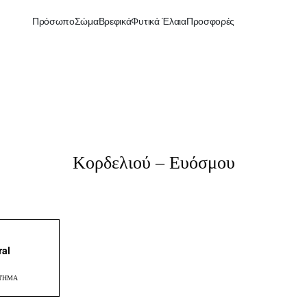
Πρόσωπο
Σώμα
Βρεφικά
Φυτικά Έλαια
Προσφορές
Κορδελιού – Ευόσμου
ral
ΣΤΗΜΑ