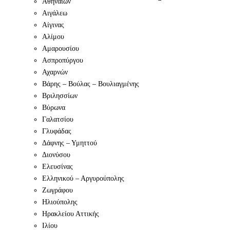
Αθηναίων
Αιγάλεω
Αίγινας
Αλίμου
Αμαρουσίου
Ασπροπύργου
Αχαρνών
Βάρης – Βούλας – Βουλιαγμένης
Βριλησσίων
Βύρωνα
Γαλατσίου
Γλυφάδας
Δάφνης – Υμηττού
Διονύσου
Ελευσίνας
Ελληνικού – Αργυρούπολης
Ζωγράφου
Ηλιούπολης
Ηρακλείου Αττικής
Ιλίου