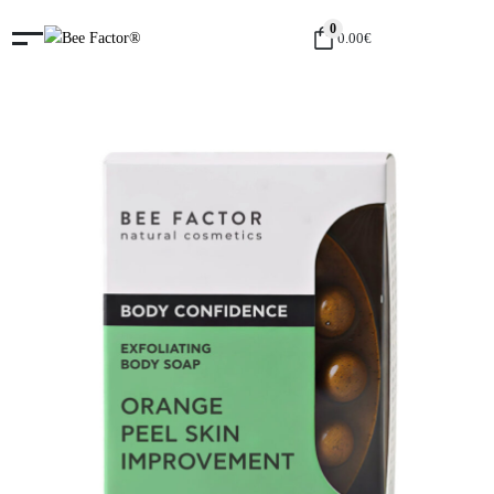
0
0.00
€