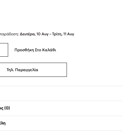
 παράδοση:
Δευτέρα, 10 Αυγ – Τρίτη, 11 Αυγ
Προσθήκη Στο Καλάθι
Τηλ. Παραγγελία
ς (0)
Βαθμολογήθηκε με
0
α
έλη