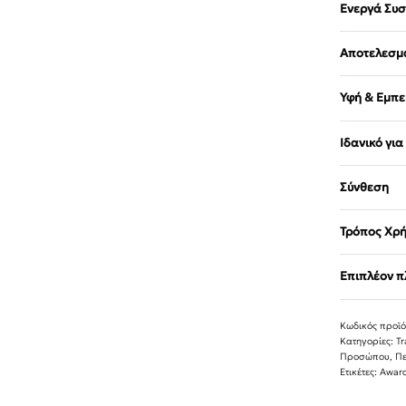
Ενεργά Συσ
Αποτελεσμ
Υφή & Εμπε
Ιδανικό για
Σύνθεση
Τρόπος Χρ
Επιπλέον π
Κατηγορίες:
Tr
Προσώπου
,
Πε
Ετικέτες:
Awar