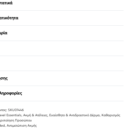
τατικά
ατικότητα
ιρία
ήσης
ληροφορίες
SKU01446
avel Essentials
,
Ακμή & Ατέλειες
,
Ευαίσθητο & Αντιδραστικό Δέρμα
,
Καθαρισμός
ριποίηση Προσώπου
ded
,
Αντιμετώπιση Ακμής