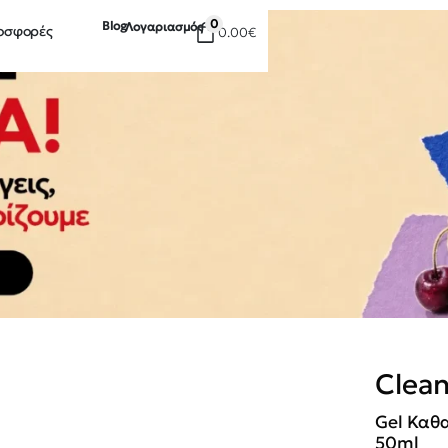
0
Blog
Λογαριασμός
οσφορές
0.00
€
Clean
Gel Καθα
50ml