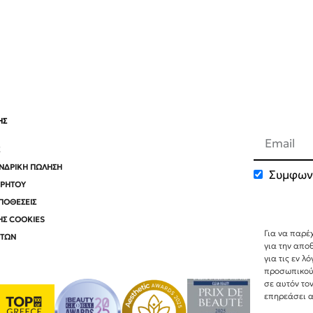
ΗΣ
ΟΝΔΡΙΚΉ ΠΏΛΗΣΗ
Συμφων
ΡΡΉΤΟΥ
Bee Factor
ΠΟΘΈΣΕΙΣ
ΗΣ COOKIES
Για να παρέ
ΝΤΩΝ
για την απο
για τις εν 
προσωπικού
σε αυτόν το
επηρεάσει α