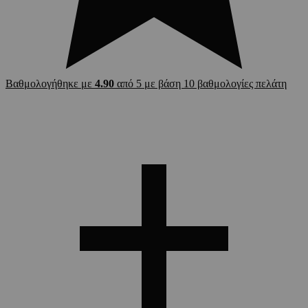
Βαθμολογήθηκε με
4.90
από 5 με βάση
10
βαθμολογίες πελάτη