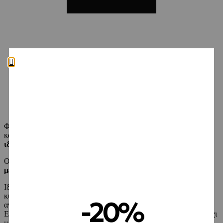
Φυσική άργιλος Cedrus προέρχεται από Μεσογειακά πετρώματα
και χαρίζει
καθαριστικές
,
απολεπιστικές
και
αποτοξινωτικές
ιδιότητες
στο δέρμα.
Ο συνδυασμός ιχνοστοιχείων που την αποτελούν
ενισχύει
τις
μεταβολικές λειτουργίες
και την
οξυγόνωση του δέρματος
.
Ιδιαίτερα
πλούσια
σε
σίδηρο
, επιτρέπει τη βελτιωμένη
κυκλοφορία των θρεπτικών συστατικών και ενισχύει την
-20%
αναγέννηση των ιστών και τη
φωτεινότητα της επιδερμίδας
.
Επιπλέον, δυναμώνει την προστασία των κυττάρων παρέχοντας όχι
μόνο υποστήριξη στις μεταβολικές διαδικασίες αλλά και ισχυρή