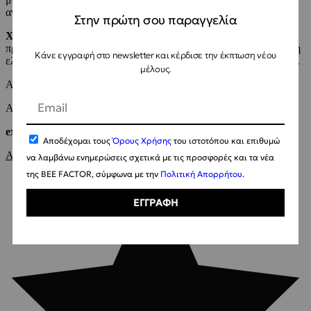
αντιφλεγμονώδη δράση.
Στην πρώτη σου παραγγελία
Χρήση:
Αδειάστε το περιεχόμενο του φακέλου σε ένα μπολ και
προσθέστε σταδιακά μικρή ποσότητα υγρών ( νερό – ανθόνερα ) ή
Κάνε εγγραφή στο newsletter και κέρδισε την έκπτωση νέου
ελαίων ανακατεύοντας συνεχόμενα μέχρι να γίνει μια καλή πάστα.
μέλους.
Αφήστε στο πρόσωπο για 5-10 λεπτά.
Αφαιρέστε με άφθονο νερό.
external use / εξωτερική χρήση
Αποδέχομαι τους
Όρους Χρήσης
του ιστοτόπου και επιθυμώ
Αξιολογήσεις (10)
να λαμβάνω ενημερώσεις σχετικά με τις προσφορές και τα νέα
της BEE FACTOR, σύμφωνα με την
Πολιτική Απορρήτου
.
ΕΓΓΡΑΦΗ