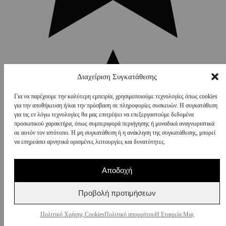
Διαχείριση Συγκατάθεσης
Για να παρέχουμε την καλύτερη εμπειρία, χρησιμοποιούμε τεχνολογίες όπως cookies
για την αποθήκευση ή/και την πρόσβαση σε πληροφορίες συσκευών. Η συγκατάθεση
για τις εν λόγω τεχνολογίες θα μας επιτρέψει να επεξεργαστούμε δεδομένα
προσωπικού χαρακτήρα, όπως συμπεριφορά περιήγησης ή μοναδικά αναγνωριστικά
σε αυτόν τον ιστότοπο. Η μη συγκατάθεση ή η ανάκληση της συγκατάθεσης, μπορεί
να επηρεάσει αρνητικά ορισμένες λειτουργίες και δυνατότητες.
Αποδοχή
Προβολή προτιμήσεων
Πολιτική Χρήσης Cookies
Πολιτική απορρήτου
Η Εταιρεία Μας