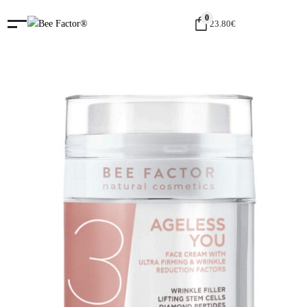
0
23.80
€