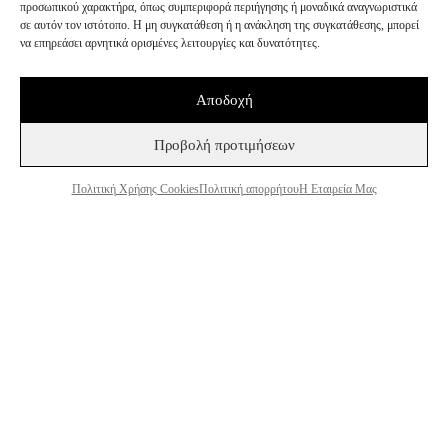
+30 243 107 8026
προσωπικού χαρακτήρα, όπως συμπεριφορά περιήγησης ή μοναδικά αναγνωριστικά
σε αυτόν τον ιστότοπο. Η μη συγκατάθεση ή η ανάκληση της συγκατάθεσης, μπορεί
INFO@BEEFACTOR.GR
να επηρεάσει αρνητικά ορισμένες λειτουργίες και δυνατότητες.
Αποδοχή
ΣΗΜΕΙΑ ΠΩΛΗΣΗΣ
Προβολή προτιμήσεων
Η ΕΤΑΙΡΕΊΑ ΜΑΣ
ΣΥΝΕΡΓΑΣΊΑ ΧΟΝΔΡΙΚΉ ΠΏΛΗΣΗ
Πολιτική Χρήσης Cookies
Πολιτική απορρήτου
Η Εταιρεία Μας
ΠΟΛΙΤΙΚΉ ΑΠΟΡΡΉΤΟΥ
ΌΡΟΙ ΚΑΙ ΠΡΟΫΠΟΘΈΣΕΙΣ
ΠΟΛΙΤΙΚΉ ΧΡΉΣΗΣ COOKIES
TESTER ΠΡΟΪΌΝΤΩΝ
Εγγραφή στο Newsletter
Συμφωνώ να λαμβάνω ενημερώσεις και προσφορές
από τη Bee Factor.