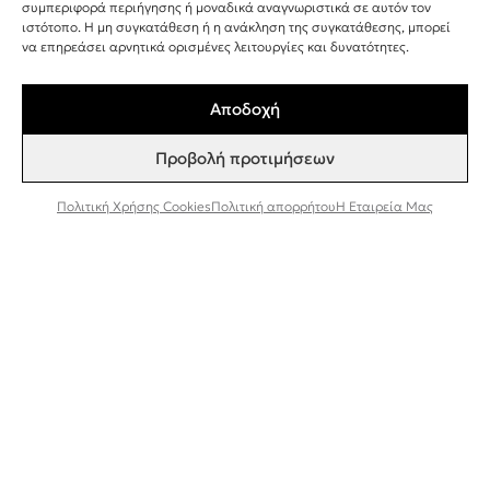
+30 243 107 8026
συμπεριφορά περιήγησης ή μοναδικά αναγνωριστικά σε αυτόν τον
ιστότοπο. Η μη συγκατάθεση ή η ανάκληση της συγκατάθεσης, μπορεί
INFO@BEEFACTOR.GR
να επηρεάσει αρνητικά ορισμένες λειτουργίες και δυνατότητες.
Αποδοχή
ΣΗΜΕΙΑ ΠΩΛΗΣΗΣ
Προβολή προτιμήσεων
Η ΕΤΑΙΡΕΊΑ ΜΑΣ
ΣΥΝΕΡΓΑΣΊΑ ΧΟΝΔΡΙΚΉ ΠΏΛΗΣΗ
Πολιτική Χρήσης Cookies
Πολιτική απορρήτου
Η Εταιρεία Μας
ΠΟΛΙΤΙΚΉ ΑΠΟΡΡΉΤΟΥ
ΌΡΟΙ ΚΑΙ ΠΡΟΫΠΟΘΈΣΕΙΣ
ΠΟΛΙΤΙΚΉ ΧΡΉΣΗΣ COOKIES
TESTER ΠΡΟΪΌΝΤΩΝ
Εγγραφή στο Newsletter
Συμφωνώ να λαμβάνω ενημερώσεις και
προσφορές από τη Bee Factor.