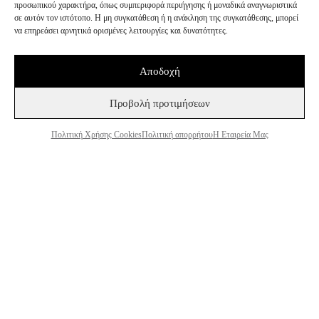
+30 243 107 8026
προσωπικού χαρακτήρα, όπως συμπεριφορά περιήγησης ή μοναδικά αναγνωριστικά
σε αυτόν τον ιστότοπο. Η μη συγκατάθεση ή η ανάκληση της συγκατάθεσης, μπορεί
INFO@BEEFACTOR.GR
να επηρεάσει αρνητικά ορισμένες λειτουργίες και δυνατότητες.
Αποδοχή
ΣΗΜΕΙΑ ΠΩΛΗΣΗΣ
Προβολή προτιμήσεων
Η ΕΤΑΙΡΕΊΑ ΜΑΣ
ΣΥΝΕΡΓΑΣΊΑ ΧΟΝΔΡΙΚΉ ΠΏΛΗΣΗ
Πολιτική Χρήσης Cookies
Πολιτική απορρήτου
Η Εταιρεία Μας
ΠΟΛΙΤΙΚΉ ΑΠΟΡΡΉΤΟΥ
ΌΡΟΙ ΚΑΙ ΠΡΟΫΠΟΘΈΣΕΙΣ
ΠΟΛΙΤΙΚΉ ΧΡΉΣΗΣ COOKIES
TESTER ΠΡΟΪΌΝΤΩΝ
Εγγραφή στο Newsletter
Συμφωνώ να λαμβάνω ενημερώσεις και προσφορές
από τη Bee Factor.