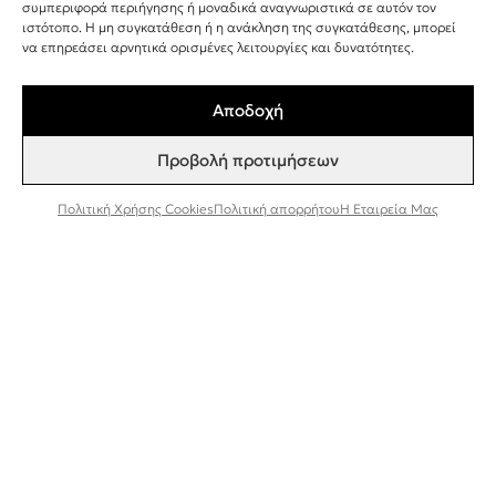
+30 243 107 8026
συμπεριφορά περιήγησης ή μοναδικά αναγνωριστικά σε αυτόν τον
ιστότοπο. Η μη συγκατάθεση ή η ανάκληση της συγκατάθεσης, μπορεί
INFO@BEEFACTOR.GR
να επηρεάσει αρνητικά ορισμένες λειτουργίες και δυνατότητες.
Αποδοχή
ΣΗΜΕΙΑ ΠΩΛΗΣΗΣ
Προβολή προτιμήσεων
Η ΕΤΑΙΡΕΊΑ ΜΑΣ
ΣΥΝΕΡΓΑΣΊΑ ΧΟΝΔΡΙΚΉ ΠΏΛΗΣΗ
Πολιτική Χρήσης Cookies
Πολιτική απορρήτου
Η Εταιρεία Μας
ΠΟΛΙΤΙΚΉ ΑΠΟΡΡΉΤΟΥ
ΌΡΟΙ ΚΑΙ ΠΡΟΫΠΟΘΈΣΕΙΣ
ΠΟΛΙΤΙΚΉ ΧΡΉΣΗΣ COOKIES
TESTER ΠΡΟΪΌΝΤΩΝ
Εγγραφή στο Newsletter
Συμφωνώ να λαμβάνω ενημερώσεις και
προσφορές από τη Bee Factor.