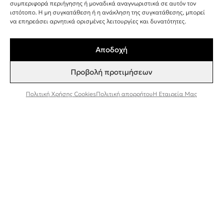
+30 243 107 8026
συμπεριφορά περιήγησης ή μοναδικά αναγνωριστικά σε αυτόν τον
ιστότοπο. Η μη συγκατάθεση ή η ανάκληση της συγκατάθεσης, μπορεί
INFO@BEEFACTOR.GR
να επηρεάσει αρνητικά ορισμένες λειτουργίες και δυνατότητες.
Αποδοχή
ΣΗΜΕΙΑ ΠΩΛΗΣΗΣ
Προβολή προτιμήσεων
Η ΕΤΑΙΡΕΊΑ ΜΑΣ
ΣΥΝΕΡΓΑΣΊΑ ΧΟΝΔΡΙΚΉ ΠΏΛΗΣΗ
Πολιτική Χρήσης Cookies
Πολιτική απορρήτου
Η Εταιρεία Μας
ΠΟΛΙΤΙΚΉ ΑΠΟΡΡΉΤΟΥ
ΌΡΟΙ ΚΑΙ ΠΡΟΫΠΟΘΈΣΕΙΣ
ΠΟΛΙΤΙΚΉ ΧΡΉΣΗΣ COOKIES
TESTER ΠΡΟΪΌΝΤΩΝ
Εγγραφή στο Newsletter
Συμφωνώ να λαμβάνω ενημερώσεις και
προσφορές από τη Bee Factor.