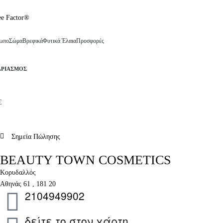
ωπο
Σώμα
Βρεφικά
Φυτικά Έλαια
Προσφορές
ΑΡΙΑΣΜΌΣ
€
Σημεία Πώλησης
BEAUTY TOWN COSMETICS
Κορυδαλλός
Aθηνάς 61 , 181 20
2104949902
δείτε το στον χάρτη