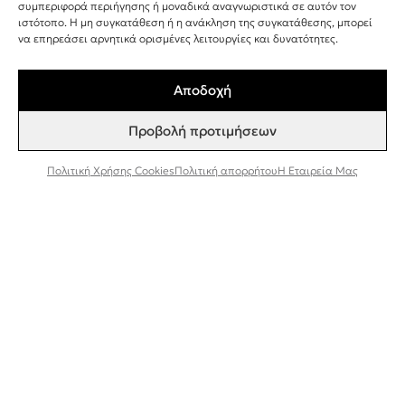
+30 243 107 8026
συμπεριφορά περιήγησης ή μοναδικά αναγνωριστικά σε αυτόν τον
ιστότοπο. Η μη συγκατάθεση ή η ανάκληση της συγκατάθεσης, μπορεί
INFO@BEEFACTOR.GR
να επηρεάσει αρνητικά ορισμένες λειτουργίες και δυνατότητες.
Αποδοχή
ΣΗΜΕΙΑ ΠΩΛΗΣΗΣ
Προβολή προτιμήσεων
Η ΕΤΑΙΡΕΊΑ ΜΑΣ
ΣΥΝΕΡΓΑΣΊΑ ΧΟΝΔΡΙΚΉ ΠΏΛΗΣΗ
Πολιτική Χρήσης Cookies
Πολιτική απορρήτου
Η Εταιρεία Μας
ΠΟΛΙΤΙΚΉ ΑΠΟΡΡΉΤΟΥ
ΌΡΟΙ ΚΑΙ ΠΡΟΫΠΟΘΈΣΕΙΣ
ΠΟΛΙΤΙΚΉ ΧΡΉΣΗΣ COOKIES
TESTER ΠΡΟΪΌΝΤΩΝ
Εγγραφή στο Newsletter
Συμφωνώ να λαμβάνω ενημερώσεις και
προσφορές από τη Bee Factor.