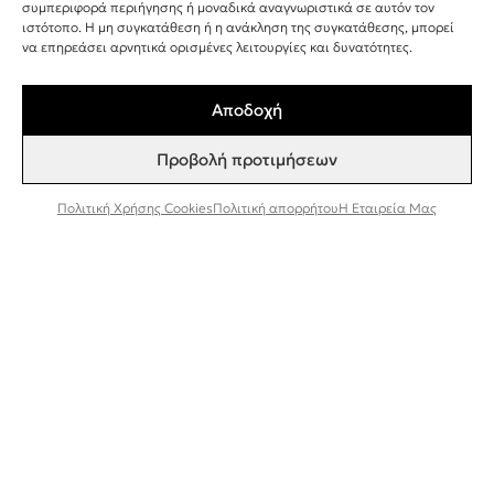
+30 243 107 8026
συμπεριφορά περιήγησης ή μοναδικά αναγνωριστικά σε αυτόν τον
ιστότοπο. Η μη συγκατάθεση ή η ανάκληση της συγκατάθεσης, μπορεί
INFO@BEEFACTOR.GR
να επηρεάσει αρνητικά ορισμένες λειτουργίες και δυνατότητες.
Αποδοχή
ΣΗΜΕΙΑ ΠΩΛΗΣΗΣ
Προβολή προτιμήσεων
Η ΕΤΑΙΡΕΊΑ ΜΑΣ
ΣΥΝΕΡΓΑΣΊΑ ΧΟΝΔΡΙΚΉ ΠΏΛΗΣΗ
Πολιτική Χρήσης Cookies
Πολιτική απορρήτου
Η Εταιρεία Μας
ΠΟΛΙΤΙΚΉ ΑΠΟΡΡΉΤΟΥ
ΌΡΟΙ ΚΑΙ ΠΡΟΫΠΟΘΈΣΕΙΣ
ΠΟΛΙΤΙΚΉ ΧΡΉΣΗΣ COOKIES
TESTER ΠΡΟΪΌΝΤΩΝ
Εγγραφή στο Newsletter
Συμφωνώ να λαμβάνω ενημερώσεις και
προσφορές από τη Bee Factor.