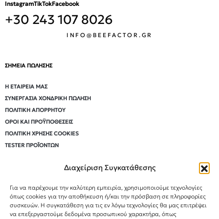
Instagram
TikTok
Facebook
+30 243 107 8026
INFO@BEEFACTOR.GR
ΣΗΜΕΙΑ ΠΩΛΗΣΗΣ
Η ΕΤΑΙΡΕΊΑ ΜΑΣ
ΣΥΝΕΡΓΑΣΊΑ ΧΟΝΔΡΙΚΉ ΠΏΛΗΣΗ
ΠΟΛΙΤΙΚΉ ΑΠΟΡΡΉΤΟΥ
ΌΡΟΙ ΚΑΙ ΠΡΟΫΠΟΘΈΣΕΙΣ
ΠΟΛΙΤΙΚΉ ΧΡΉΣΗΣ COOKIES
TESTER ΠΡΟΪΌΝΤΩΝ
Διαχείριση Συγκατάθεσης
Εγγραφή στο Newsletter
Για να παρέχουμε την καλύτερη εμπειρία, χρησιμοποιούμε τεχνολογίες
όπως cookies για την αποθήκευση ή/και την πρόσβαση σε πληροφορίες
συσκευών. Η συγκατάθεση για τις εν λόγω τεχνολογίες θα μας επιτρέψει
Συμφωνώ να λαμβάνω ενημερώσεις και
να επεξεργαστούμε δεδομένα προσωπικού χαρακτήρα, όπως