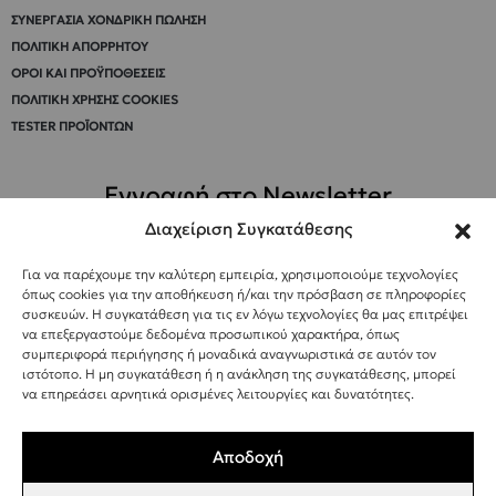
ΣΥΝΕΡΓΑΣΊΑ ΧΟΝΔΡΙΚΉ ΠΏΛΗΣΗ
ΠΟΛΙΤΙΚΉ ΑΠΟΡΡΉΤΟΥ
ΌΡΟΙ ΚΑΙ ΠΡΟΫΠΟΘΈΣΕΙΣ
ΠΟΛΙΤΙΚΉ ΧΡΉΣΗΣ COOKIES
TESTER ΠΡΟΪΌΝΤΩΝ
Εγγραφή στο Newsletter
Διαχείριση Συγκατάθεσης
Για να παρέχουμε την καλύτερη εμπειρία, χρησιμοποιούμε τεχνολογίες
Συμφωνώ να λαμβάνω ενημερώσεις και
όπως cookies για την αποθήκευση ή/και την πρόσβαση σε πληροφορίες
προσφορές από τη Bee Factor.
συσκευών. Η συγκατάθεση για τις εν λόγω τεχνολογίες θα μας επιτρέψει
να επεξεργαστούμε δεδομένα προσωπικού χαρακτήρα, όπως
ΕΓΓΡΑΦΗ
συμπεριφορά περιήγησης ή μοναδικά αναγνωριστικά σε αυτόν τον
ιστότοπο. Η μη συγκατάθεση ή η ανάκληση της συγκατάθεσης, μπορεί
να επηρεάσει αρνητικά ορισμένες λειτουργίες και δυνατότητες.
Αποδοχή