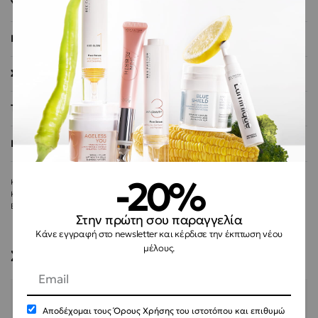
Υφή & Εμπειρία
Ιδανικό για
Σύνθεση
Τρόπος Χρήσης
Επιπλέον πληροφορίες
-20%
SKU01743
Κατηγορίες:
Περιποίηση Σώματος
,
Φυσικά Αποσμητικά
Ετικέτα:
Summer Essentials
Στην πρώτη σου παραγγελία
Κάνε εγγραφή στο newsletter και κέρδισε την έκπτωση νέου
μέλους.
Σχετικά προϊόντα
Αποδέχομαι τους
Όρους Χρήσης
του ιστοτόπου και επιθυμώ