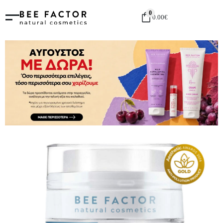
0
0.00
€