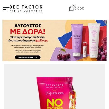
0
0.00
€