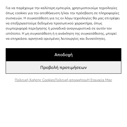
Συμφωνώ να λαμβάνω ενημερώσεις και
Για να παρέχουμε την καλύτερη εμπειρία, χρησιμοποιούμε τεχνολογίες
προσφορές από τη Bee Factor.
όπως cookies για την αποθήκευση ή/και την πρόσβαση σε πληροφορίες
συσκευών. Η συγκατάθεση για τις εν λόγω τεχνολογίες θα μας επιτρέψει
να επεξεργαστούμε δεδομένα προσωπικού χαρακτήρα, όπως
ΕΓΓΡΑΦΗ
συμπεριφορά περιήγησης ή μοναδικά αναγνωριστικά σε αυτόν τον
ιστότοπο. Η μη συγκατάθεση ή η ανάκληση της συγκατάθεσης, μπορεί
να επηρεάσει αρνητικά ορισμένες λειτουργίες και δυνατότητες.
Αποδοχή
Προβολή προτιμήσεων
©
2025
-
BEE FACTOR
/ NATURAL COSMETICS
Πολιτική Χρήσης Cookies
Πολιτική απορρήτου
Η Εταιρεία Μας