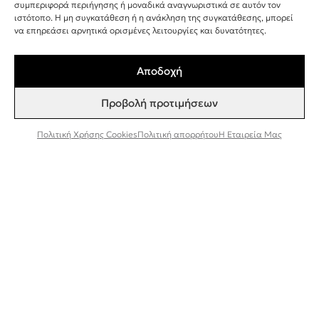
+30 243 107 8026
συμπεριφορά περιήγησης ή μοναδικά αναγνωριστικά σε αυτόν τον
ιστότοπο. Η μη συγκατάθεση ή η ανάκληση της συγκατάθεσης, μπορεί
INFO@BEEFACTOR.GR
να επηρεάσει αρνητικά ορισμένες λειτουργίες και δυνατότητες.
Αποδοχή
ΣΗΜΕΙΑ ΠΩΛΗΣΗΣ
Προβολή προτιμήσεων
Η ΕΤΑΙΡΕΊΑ ΜΑΣ
ΣΥΝΕΡΓΑΣΊΑ ΧΟΝΔΡΙΚΉ ΠΏΛΗΣΗ
Πολιτική Χρήσης Cookies
Πολιτική απορρήτου
Η Εταιρεία Μας
ΠΟΛΙΤΙΚΉ ΑΠΟΡΡΉΤΟΥ
ΌΡΟΙ ΚΑΙ ΠΡΟΫΠΟΘΈΣΕΙΣ
ΠΟΛΙΤΙΚΉ ΧΡΉΣΗΣ COOKIES
TESTER ΠΡΟΪΌΝΤΩΝ
Εγγραφή στο Newsletter
Συμφωνώ να λαμβάνω ενημερώσεις και
προσφορές από τη Bee Factor.