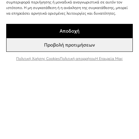
+30 243 107 8026
συμπεριφορά περιήγησης ή μοναδικά αναγνωριστικά σε αυτόν τον
ιστότοπο. Η μη συγκατάθεση ή η ανάκληση της συγκατάθεσης, μπορεί
INFO@BEEFACTOR.GR
να επηρεάσει αρνητικά ορισμένες λειτουργίες και δυνατότητες.
Αποδοχή
ΣΗΜΕΙΑ ΠΩΛΗΣΗΣ
Προβολή προτιμήσεων
Η ΕΤΑΙΡΕΊΑ ΜΑΣ
ΣΥΝΕΡΓΑΣΊΑ ΧΟΝΔΡΙΚΉ ΠΏΛΗΣΗ
Πολιτική Χρήσης Cookies
Πολιτική απορρήτου
Η Εταιρεία Μας
ΠΟΛΙΤΙΚΉ ΑΠΟΡΡΉΤΟΥ
ΌΡΟΙ ΚΑΙ ΠΡΟΫΠΟΘΈΣΕΙΣ
ΠΟΛΙΤΙΚΉ ΧΡΉΣΗΣ COOKIES
TESTER ΠΡΟΪΌΝΤΩΝ
Εγγραφή στο Newsletter
Συμφωνώ να λαμβάνω ενημερώσεις και
προσφορές από τη Bee Factor.